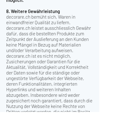
möglich.
8. Weitere Gewährleistung
decorare.ch bemüht sich, Waren in
einwandfreier Qualität zu liefern.
decorare.ch leistet ausschliesslich Gewähr
dafür, dass die bestellten Produkte zum
Zeitpunkt der Auslieferung an den Kunden
keine Mängel in Bezug auf Materialien
und/oder Verarbeitung aufweisen.
decorare.ch ist es nicht möglich,
Zusicherungen oder Garantien für die
Aktualität, Vollständigkeit und Korrektheit
der Daten sowie für die ständige oder
ungestörte Verfügbarkeit der Webseite,
deren Funktionalitäten, integrierten
Hyperlinks und weiteren Inhalten
abzugeben. Insbesondere wird weder
zugesichert noch garantiert, dass durch die
Nutzung der Webseite keine Rechte von
Dritten verletzt werden, die nicht im Besitz
von decorare.ch sind.
9. Haftung
decorare.ch schliesst jede Haftung,