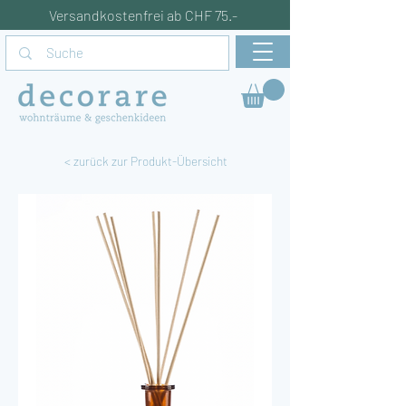
Versandkostenfrei ab CHF 75.-
< zurück zur Produkt-Übersicht