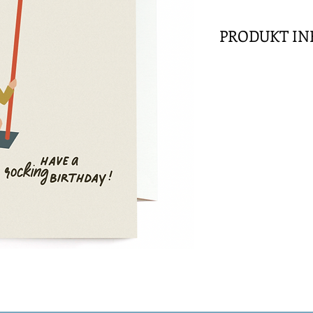
PRODUKT IN
Have a rocking birt
Geburtstag kräftig 
deinen Tag!