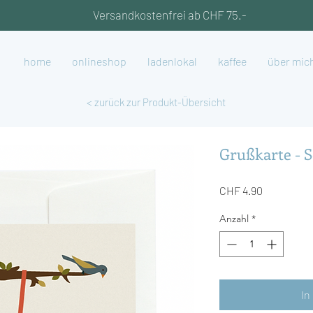
Versandkostenfrei ab CHF 75.-
home
onlineshop
ladenlokal
kaffee
über mic
< zurück zur Produkt-Übersicht
Grußkarte - 
Preis
CHF 4.90
Anzahl
*
In