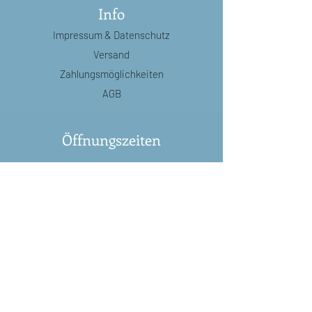
Leere Innenausstattung Diese
Info
schöne Karte wird mit einem
Impressum
& Datenschutz
recycelten braunen A6-Umschlag
verkauft. Gedruckt in Frankreich.
Versand
Zahlungsmöglichkeiten
AGB
Öffnungszeiten
Di:
8.30 - 12.00
/
14.00 - 18.30
Mi:
8.30 - 12.00
/
14.00 - 18.30
Do:
8.30 - 18.30
(durchgehend)
Fr:
8.30 - 18.30
(durchgehend)
Sa:
8.30 - 16.00
(durchgehend)
Adresse
decorare