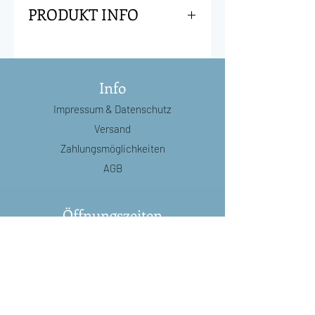
PRODUKT INFO
Eine tolle Deko-Idee für Wände
und Zimmerdecken sind diese
Stern-Aufkleber, die im Dunkeln
Info
leuchten. Die Space Age Box
Impressum
& Datenschutz
enthält 30 Sterne in sortierten
Größen sowie doppelseitige
Versand
Aufkleber zum Befestigen.
Zahlungsmöglichkeiten
inkl. doppelseitigen Aufklebern
AGB
Material: Kleber, Pappe, Plastik
Öffnungszeiten
Di:
8.30 - 12.00
/
14.00 - 18.30
Mi:
8.30 - 12.00
/
14.00 - 18.30
Do:
8.30 - 18.30
(durchgehend)
Fr:
8.30 - 18.30
(durchgehend)
Sa:
8.30 - 16.00
(durchgehend)