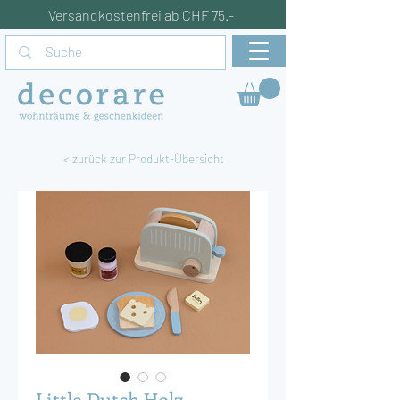
Versandkostenfrei ab CHF 75.-
< zurück zur Produkt-Übersicht
Little Dutch Holz