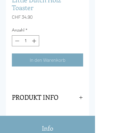
Toaster
Preis
CHF 34.90
Anzahl
*
In den Warenkorb
PRODUKT INFO
Der Tag beginnt mit einem
herrlichen Frühstück! Mit diesem
Holz Toaster Set wird das ein Fest.
Info
Ihr Kind kann selbst die Brote