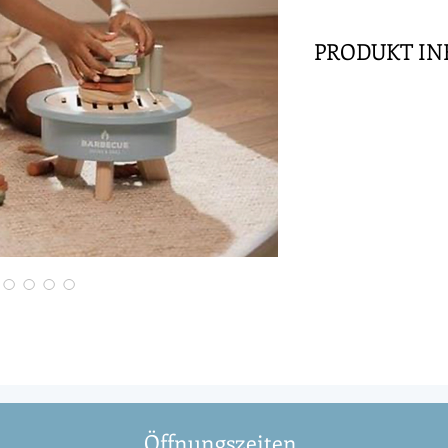
PRODUKT IN
Was gibt es zu essen
Spielset bietet dir 
echte und gemütlich
enthält eine Grillza
Spieße. Hebe den Gri
Holzkohlestücken, u
deine eigene Auswa
zusammen, um einen
Lieblingsspielzeug
und Schwester zu m
stelle einen lecke
Burgerbrötchen un
zusammen.
Dieses 34-teilige Gr
Grillbesteck, ein 
Öffnungszeiten