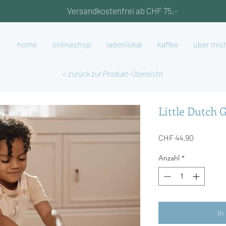
Versandkostenfrei ab CHF 75.-
home
onlineshop
ladenlokal
kaffee
über mic
< zurück zur Produkt-Übersicht
Little Dutch G
Preis
CHF 44.90
Anzahl
*
In