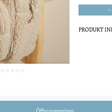
In
PRODUKT IN
Dieser süße Teddy R
Schule und andere 
des Rucksacks sind
das Anbringen des 
Im Inneren des Ruc
elastische Bänder, 
aufrecht gehalten w
auslaufen. In das v
auch die schönsten
ein Etikett, auf da
Ihres Kindes schre
Wunderschön verarb
Öffnungszeiten
Grösse von 12x22.