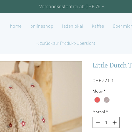
Versandkostenfrei ab CHF 75.-
home
onlineshop
ladenlokal
kaffee
über mic
< zurück zur Produkt-Übersicht
Little Dutch 
Preis
CHF 32.90
Motiv
*
Anzahl
*