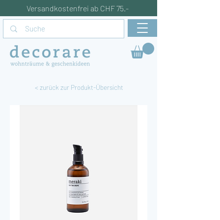
Versandkostenfrei ab CHF 75.-
< zurück zur Produkt-Übersicht