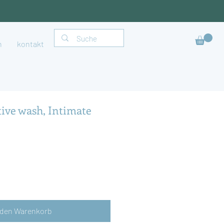
h
kontakt
ive wash, Intimate
 den Warenkorb