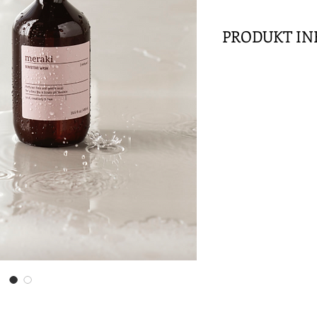
PRODUKT IN
490 ml.
Diese parfümfreie I
dass dein Intimbere
tatsächlich auch a
verwenden, weil Mer
ausgestattet hat. M
gesunden pH-Wert, 
Feuchtigkeit binde
Hautgefühl sorgen.
gibt es keinen Gru
zu kaufen. Gib die 
Haut, schäume sie a
gesamten Körper un
den täglichen Gebr
geeignet. Die Wasch