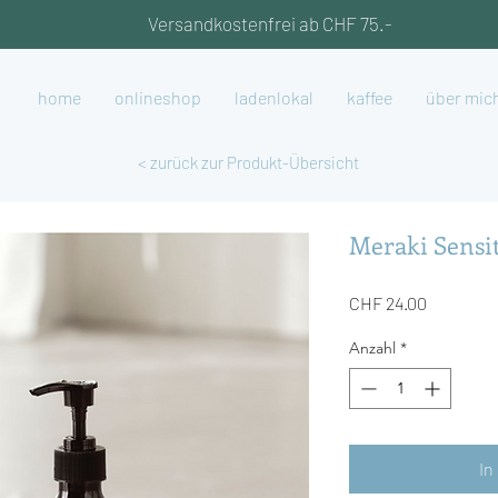
Versandkostenfrei ab CHF 75.-
home
onlineshop
ladenlokal
kaffee
über mic
< zurück zur Produkt-Übersicht
Meraki Sensit
Preis
CHF 24.00
Anzahl
*
In