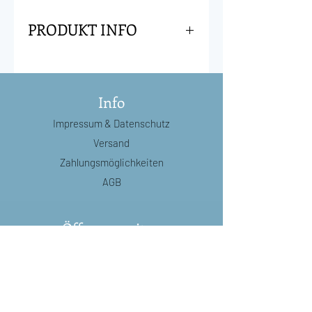
PRODUKT INFO
Schreib deinen Text in den Kreis
auf die Postkarte und überkleb ihn
mit dem goldenen Rubbel-Sticker.
Info
So kannst du jeden deiner Freunde
Impressum
& Datenschutz
überraschen!
Versand
Postkarte mit Umschlag und
Zahlungsmöglichkeiten
einem Rubbel-Sticker
AGB
Format: Postkarte A6
Papier: Naturkarton 580 g | 1,3 mm
Öffnungszeiten
Papierstärke
Gewicht: 9 g
Di:
8.30 - 12.00
/
14.00 - 18.30
Rückseite: Standard
Mi:
8.30 - 12.00
/
14.00 - 18.30
Do:
8.30 - 18.30
(durchgehend)
Fr:
8.30 - 18.30
(durchgehend)
Sa:
8.30 - 16.00
(durchgehend)