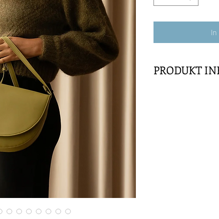
In
PRODUKT IN
Das absolute Must-
Städtetrip oder als
Halbmond-Tasche bi
vorstellen kann und
sicher auf, dank d
Reißverschlüsse. H
veganem Leder ist 
schickes Accessoire,
Tasche: 30 x 6 x 
Klappe: 30 x 16,
Schultergurt: Ge