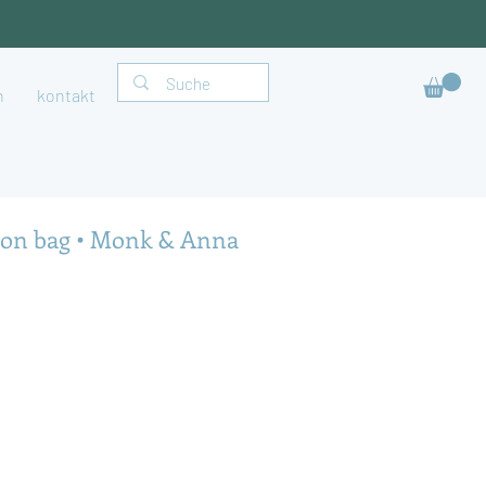
h
kontakt
on bag • Monk & Anna