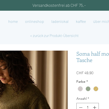
Versandkostenfrei ab CHF 75.-
home
onlineshop
ladenlokal
kaffee
über mic
< zurück zur Produkt-Übersicht
Soma half mo
Tasche
Preis
CHF 49.90
Farbe
*
Anzahl
*