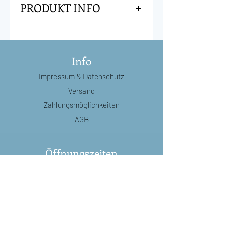
PRODUKT INFO
Diese hübsche Tragetasche wird
dich niemals verlassen! Das
Material ist wirklich unglaublich
Info
weich.
Impressum
& Datenschutz
Eine Fronttasche bietet Platz für
Ihr Telefon.
Versand
Grösse: 38 x 34 x 65 cm !
Zahlungsmöglichkeiten
Material: 100% Polyester
AGB
Öffnungszeiten
Di:
8.30 - 12.00
/
14.00 - 18.30
Mi:
8.30 - 12.00
/
14.00 - 18.30
Do:
8.30 - 18.30
(durchgehend)
Fr:
8.30 - 18.30
(durchgehend)
Sa:
8.30 - 16.00
(durchgehend)