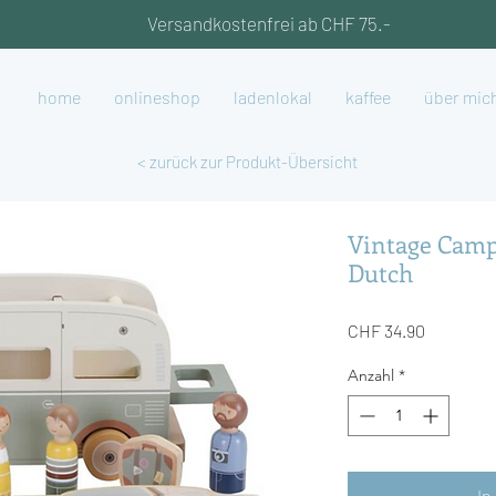
Versandkostenfrei ab CHF 75.-
home
onlineshop
ladenlokal
kaffee
über mic
< zurück zur Produkt-Übersicht
Vintage Camp
Dutch
Preis
CHF 34.90
Anzahl
*
In