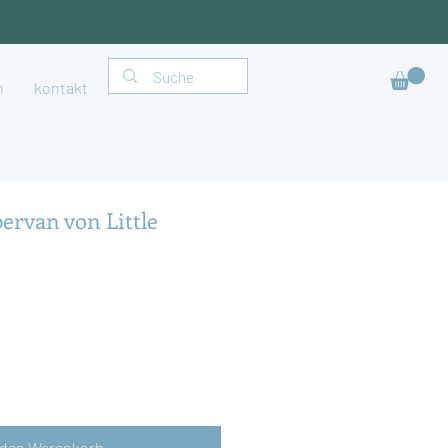
h
kontakt
ervan von Little
 den Warenkorb