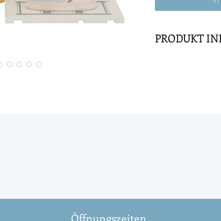
PRODUKT IN
Gehen wir auf Abent
Wohnmobil ein, und 
Strand oder einen A
nicht, deinen Koffe
Surfbrett mitzuneh
klassischen Holz
werden, so dass die
hineinpassen. Die 
werden, um Gepäck 
Wohnmobils zu vers
Spielset regt zum f
Öffnungszeiten